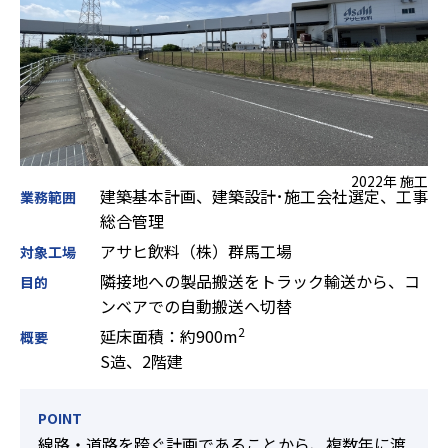
2022年 施工
建築基本計画、建築設計･施工会社選定、工事
業務範囲
総合管理
アサヒ飲料（株）群馬工場
対象工場
隣接地への製品搬送をトラック輸送から、コ
目的
ンベアでの自動搬送へ切替
2
延床面積：約900m
概要
S造、2階建
POINT
線路・道路を跨ぐ計画であることから、複数年に渡