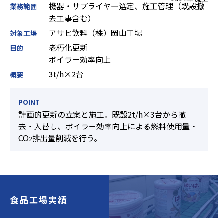
機器・サプライヤー選定、施工管理（既設撤
業務範囲
去工事含む）
アサヒ飲料（株）岡山工場
対象工場
老朽化更新
目的
ボイラー効率向上
3t/h×2台
概要
POINT
計画的更新の立案と施工。既設2t/h×3台から撤
去・入替し、ボイラー効率向上による燃料使用量・
CO
排出量削減を行う。
2
食品工場実績