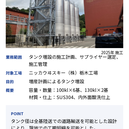
2025年 施工
タンク増設の施工計画、サプライヤー選定、
業務範囲
施工管理
ニッカウヰスキー（株）栃木工場
対象工場
増産計画によるタンク増設
目的
容量・数量：100kl×6基、130kl×2基
概要
材質・仕上：SUS304、内外面酸洗仕上
POINT
タンク径は全基陸送での道路輸送を可能とした設計
により、現地での工期短縮を可能とした。