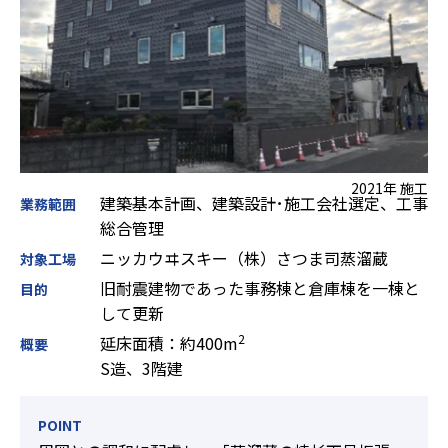
2021年 施工
建築基本計画、建築設計･施工会社選定、工事
業務範囲
総合管理
ニッカウヰスキー（株）さつま司蒸溜蔵
対象工場
旧耐震建物であった事務棟と倉庫棟を一棟と
目的
して更新
2
延床面積：約400m
概要
S造、3階建
POINT