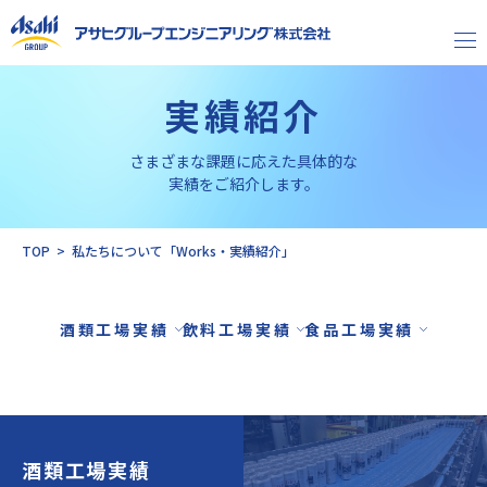
実績紹介
さまざまな課題に応えた具体的な
Asahi Group Philosophy
実績をご紹介します。
Business
Works
TOP
私たちについて「Works・実績紹介」
People
酒類工場実績
飲料工場実績
食品工場実績
社長メッセージ
概要
事業所
酒類工場実績