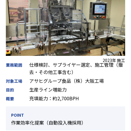
2023年 施工
仕様検討、サプライヤー選定、施工管理（撤
業務範囲
去・その他工事含む）
アサヒグループ食品（株）大阪工場
対象工場
生産ライン増能力
目的
充填能力：約2,700BPH
概要
POINT
作業効率化提案（自動投入機採用）