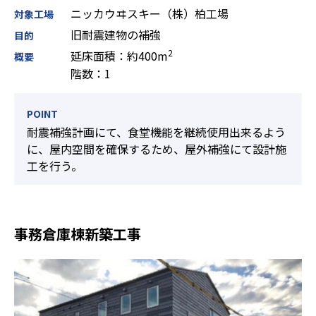
ニッカウヰスキー（株）柏工場
対象工場
旧耐震建物の補強
目的
2
延床面積：約400m
概要
階数：1
POINT
耐震補強計画にて、食堂機能を継続使用出来るよう
に、屋内空間を確保するため、屋外補強にて設計施
工を行う。
事務倉庫棟新築工事