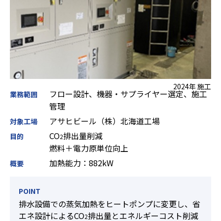
2024年 施工
フロー設計、機器・サプライヤー選定、施工
業務範囲
管理
アサヒビール（株）北海道工場
対象工場
CO
排出量削減
目的
2
燃料＋電力原単位向上
加熱能力：882kW
概要
POINT
排水設備での蒸気加熱をヒートポンプに変更し、省
エネ設計によるCO
排出量とエネルギーコスト削減
2