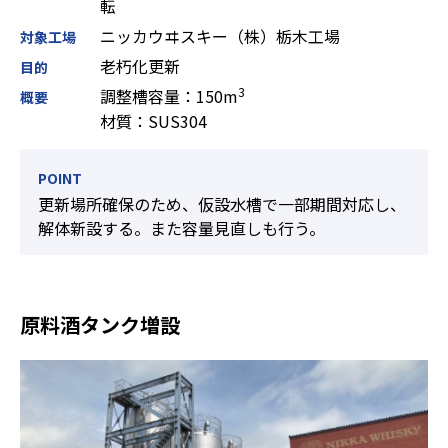
転
ニッカウヰスキー（株）栃木工場
対象工場
老朽化更新
目的
3
調整槽容量：150m
概要
材質：SUS304
POINT
更新場所確保のため、仮設水槽で一部期間対応し、
解体新設する。また容量見直しも行う。
原料酒タンク増設