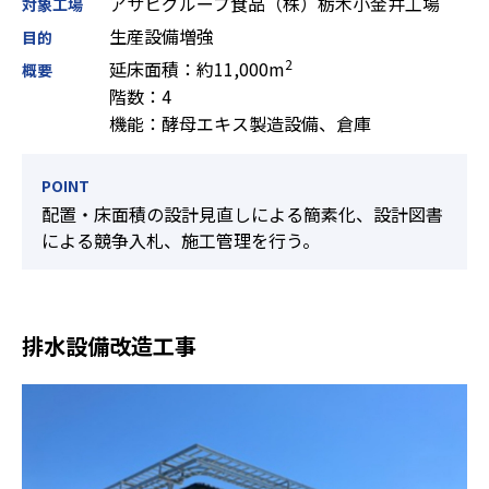
アサヒグループ食品（株）栃木小金井工場
対象工場
生産設備増強
目的
2
延床面積：約11,000m
概要
階数：4
機能：酵母エキス製造設備、倉庫
POINT
配置・床面積の設計見直しによる簡素化、設計図書
による競争入札、施工管理を行う。
排水設備改造工事